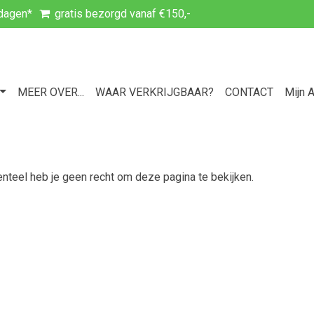
kdagen*
gratis bezorgd vanaf €150,-
MEER OVER...
WAAR VERKRIJGBAAR?
CONTACT
Mijn 
teel heb je geen recht om deze pagina te bekijken.