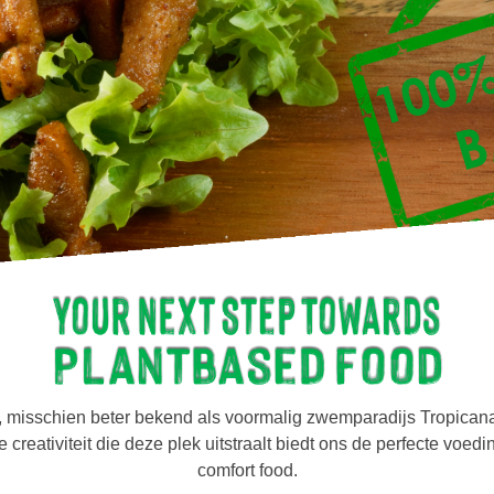
, misschien beter bekend als voormalig zwemparadijs Tropica
eativiteit die deze plek uitstraalt biedt ons de perfecte voe
comfort food.