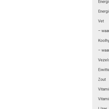
Energi
Energi
Vet
– waar
Koolh
– waar
Vezel
Eiwitt
Zout
Vitam
Vitam
IJzer