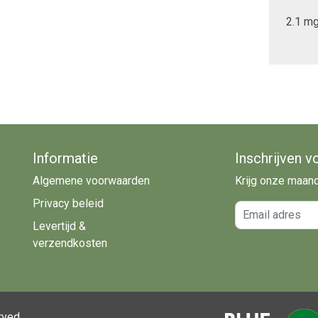
2.1 m
Informatie
Inschrijven v
Algemene voorwaarden
Krijg onze maan
Privacy beleid
Email adres
Levertijd &
verzendkosten
rved