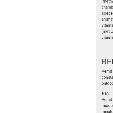
(methy
champi
specer
aroma’
vitam
(met U
vitami
BE
Verhit
consum
ontdoo
Pan
Verhit
middel
minute