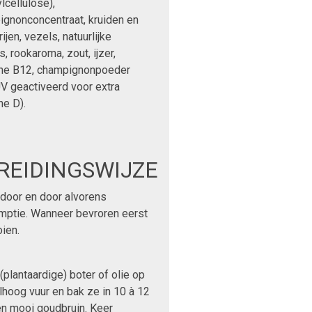
lcellulose),
gnonconcentraat, kruiden en
ijen, vezels, natuurlijke
s, rookaroma, zout, ijzer,
ine B12, champignonpoeder
V geactiveerd voor extra
ne D).
REIDINGSWIJZE
 door en door alvorens
ptie. Wanneer bevroren eerst
ien.
 (plantaardige) boter of olie op
hoog vuur en bak ze in 10 à 12
n mooi goudbruin. Keer