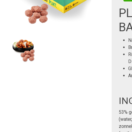
P
BA
N
B
R
D
Gl
A
IN
53% g
(water
zonne