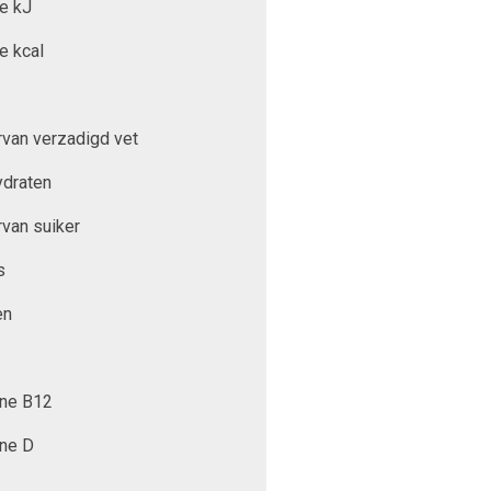
e kJ
e kcal
van verzadigd vet
ydraten
van suiker
s
en
ine B12
ine D