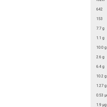
642
153
7.7 g
1.1 g
10.0 g
2.6 g
6.4 g
10.2 g
1.27 g
0.53 μ
1.9 μg