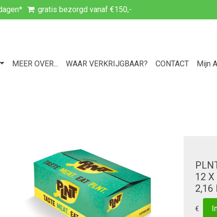
kdagen*
gratis bezorgd vanaf €150,-
MEER OVER...
WAAR VERKRIJGBAAR?
CONTACT
Mijn 
PLN
12 X
2,16
€