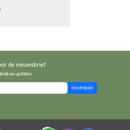
g
oor de nieuwsbrief
delijkse updates
Inschrijven