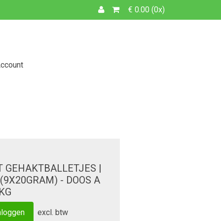
€ 0.00 (0x)
Account
T GEHAKTBALLETJES |
 (9X20GRAM) - DOOS A
 KG
excl. btw