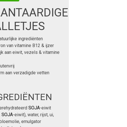
LANTAARDIGE
LLETJES
atuurlijke ingrediënten
ron van vitamine B12 & ijzer
ijk aan eiwit, vezels & vitamine
utenvrij
rm aan verzadigde vetten
GREDIËNTEN
erehydrateerd
SOJA
-eiwit
,
SOJA
-eiwit), water, rijst, ui,
bloemolie, emulgator