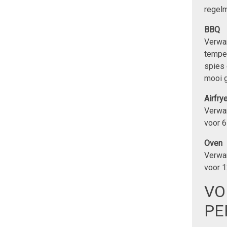
regelm
BBQ
Verwa
temper
spies 
mooi g
Airfrye
Verwar
voor 6
Oven
Verwa
voor 1
VO
PE